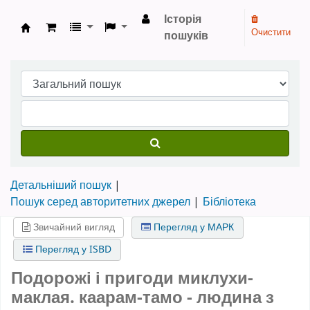
Історія
Очистити
пошуків
Бібліотека НТШ › Електронний каталог
Детальніший пошук
Пошук серед авторитетних джерел
Бібліотека
Звичайний вигляд
Перегляд у МАРК
Перегляд у ISBD
Подорожі і пригоди миклухи-
маклая. каарам-тамо - людина з