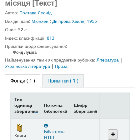
місяця [Текст]
Автор:
Полтава Леонід
Вихідні дані:
Мюнхен
:
Дніпрова Хвиля
,
1955
Опис:
52 с.
Індекс класифікації:
813
.
Примітки щодо фінансування:
Фонд Луціва
Найменування теми як предметна рубрика:
Література
|
Українська література
|
Проза
Фонди
( 1 )
Примітки ( 1 )
Тип
одиниці
Поточна
Шифр
зберігання
бібліотека
зберігання
Фонди
Бібліотека
Книги
НТШ