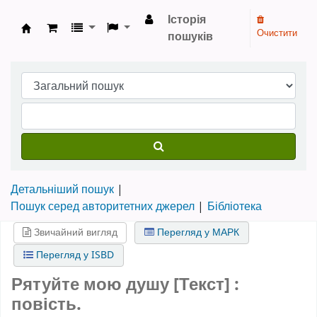
Історія
Очистити
пошуків
Бібліотека НТШ › Електронний каталог
Детальніший пошук
Пошук серед авторитетних джерел
Бібліотека
Звичайний вигляд
Перегляд у МАРК
Перегляд у ISBD
Рятуйте мою душу [Текст] :
повість.