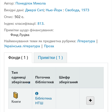
Автор:
Понеділок Микола
Вихідні дані:
Джерзі Ситі
;
Нью-Йорк
:
Свобода
,
1973
Опис:
502 с.
Індекс класифікації:
813
.
Примітки щодо фінансування:
Фонд Луціва
Найменування теми як предметна рубрика:
Література
|
Українська література
|
Проза
Фонди
( 1 )
Примітки ( 1 )
Тип
одиниці
Поточна
Шифр
зберігання
бібліотека
зберігання
Фонди
Бібліотека
Книги
НТШ