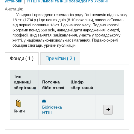
установи
|
НТШ у Львові та інші осередки по Україні
Анотація:
У виданні приведено генеалогію роду Ганіткевичів від початку
18 ст. (1734 р.) і до наших днів (8-10 поколінь), описано Сокаль
від першої половини 18 ст. І до нашого часу. Подано короткі
біограми понад 550 осіб, наведені дати народження і смерті,
професії, вид заняття, зацікавлення, участь у громадському
житті, у національно-визвольних змаганнях. Подано окремі
обширні спогади, уривки публікацій
Фонди
( 1 )
Примітки ( 2 )
Тип
одиниці
Поточна
Шифр
зберігання
бібліотека
зберігання
Фонди
Бібліотека
Книги
НТШ