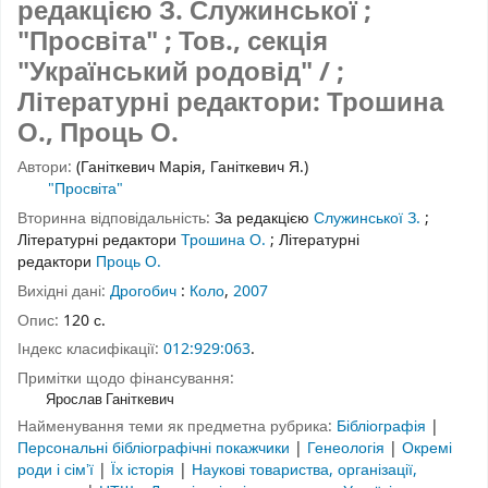
редакцією З. Служинської ;
"Просвіта" ; Тов., секція
"Український родовід" / ;
Літературні редактори: Трошина
О., Проць О.
Автори:
(Ганіткевич Марія, Ганіткевич Я.)
"Просвіта"
Вторинна відповідальність:
За редакцією
Служинської З.
;
Літературні редактори
Трошина О.
;
Літературні
редактори
Проць О.
Вихідні дані:
Дрогобич
:
Коло
,
2007
Опис:
120 с.
Індекс класифікації:
012:929:063
.
Примітки щодо фінансування:
Ярослав Ганіткевич
Найменування теми як предметна рубрика:
Бібліографія
|
Персональні бібліографічні покажчики
|
Генеологія
|
Окремі
роди і сімʼї
|
Їх історія
|
Наукові товариства, організації,