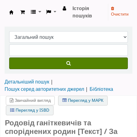
Історія
Очистити
пошуків
Бібліотека НТШ › Електронний каталог
Детальніший пошук
Пошук серед авторитетних джерел
Бібліотека
Звичайний вигляд
Перегляд у МАРК
Перегляд у ISBD
Родовід ганіткевичів та
споріднених родин [Текст] / За