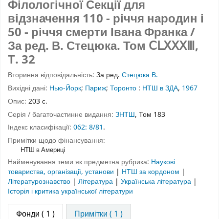
Філологічної Секції для
відзначення 110 - річчя народин і
50 - річчя смерти Івана Франка /
За ред. В. Стецюка.
Том ⅭⅬⅩⅩⅩⅢ
,
Т. 32
Вторинна відповідальність:
За ред.
Стецюка В.
Вихідні дані:
Нью-Йорк
;
Париж
;
Торонто
:
НТШ в ЗДА
,
1967
Опис:
203 с.
Серія / багаточастинне видання:
ЗНТШ
, Том 183
Індекс класифікації:
062: 8/81
.
Примітки щодо фінансування:
НТШ в Америці
Найменування теми як предметна рубрика:
Наукові
товариства, організації, установи
|
НТШ за кордоном
|
Літературознавство
|
Література
|
Українська література
|
Історія і критика української літератури
Фонди
( 1 )
Примітки ( 1 )