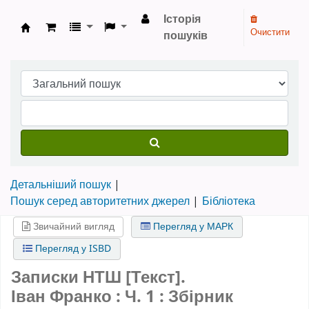
Історія
Очистити
пошуків
Бібліотека НТШ › Електронний каталог
Детальніший пошук
Пошук серед авторитетних джерел
Бібліотека
Звичайний вигляд
Перегляд у МАРК
Перегляд у ISBD
Записки НТШ [Текст].
Іван Франко : Ч. 1 : Збірник