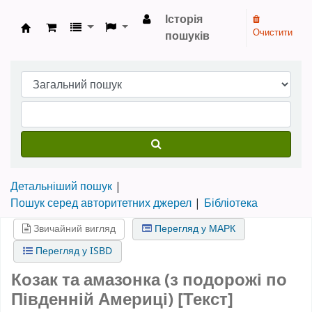
Історія
Очистити
пошуків
Бібліотека НТШ › Електронний каталог
Детальніший пошук
Пошук серед авторитетних джерел
Бібліотека
Звичайний вигляд
Перегляд у МАРК
Перегляд у ISBD
Козак та амазонка (з подорожі по
Південній Америці) [Текст]