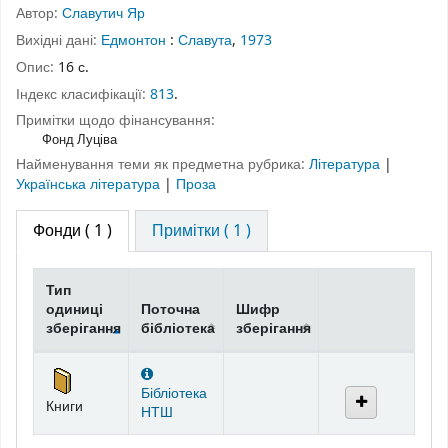
Автор:
Славутич Яр
Вихідні дані:
Едмонтон
:
Славута
,
1973
Опис:
16 с.
Індекс класифікації:
813
.
Примітки щодо фінансування:
Фонд Луціва
Найменування теми як предметна рубрика:
Література
|
Українська література
|
Проза
Фонди
( 1 )
Примітки ( 1 )
Тип
одиниці
Поточна
Шифр
зберігання
бібліотека
зберігання
Фонди
Бібліотека
Книги
НТШ