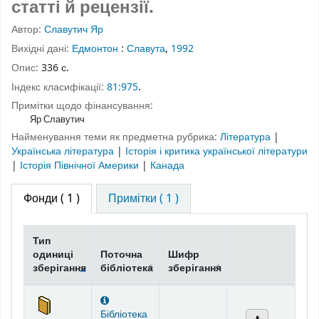
статті й рецензії.
Автор:
Славутич Яр
Вихідні дані:
Едмонтон
:
Славута
,
1992
Опис:
336 с.
Індекс класифікації:
81:975
.
Примітки щодо фінансування:
Яр Славутич
Найменування теми як предметна рубрика:
Література
|
Українська література
|
Історія і критика української літератури
|
Історія Північної Америки
|
Канада
Фонди
( 1 )
Примітки ( 1 )
Тип
одиниці
Поточна
Шифр
зберігання
бібліотека
зберігання
Фонди
Бібліотека