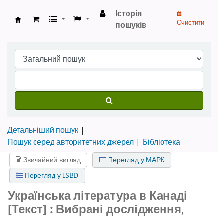
Історія
Очистити
пошуків
Бібліотека НТШ › Електронний каталог
Детальніший пошук
Пошук серед авторитетних джерел
Бібліотека
Звичайний вигляд
Перегляд у МАРК
Перегляд у ISBD
Українська література в Канаді
[Текст] : Вибрані дослідження,