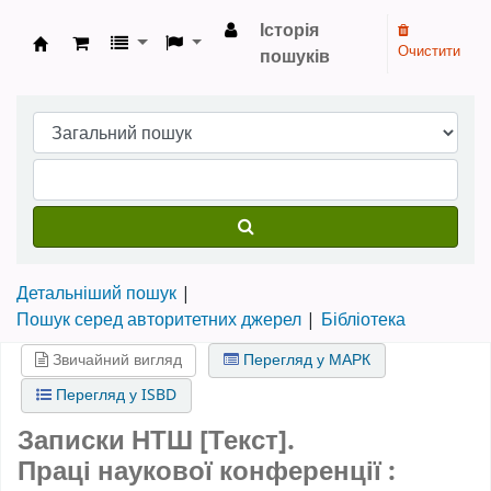
Історія
Очистити
пошуків
Бібліотека НТШ › Електронний каталог
Детальніший пошук
Пошук серед авторитетних джерел
Бібліотека
Звичайний вигляд
Перегляд у МАРК
Перегляд у ISBD
Записки НТШ [Текст].
Праці наукової конференції :