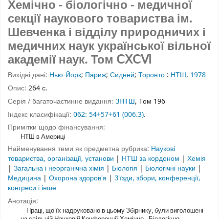
Хемічно - біологічно - медичної
секції наукового товариства ім.
Шевченка і відділу природничих і
медичних наук української вільної
академії наук.
Том ⅭⅩⅭⅥ
Вихідні дані:
Нью-Йорк
;
Париж
;
Сидней
;
Торонто
:
НТШ
,
1978
Опис:
264 с.
Серія / багаточастинне видання:
ЗНТШ
, Том 196
Індекс класифікації:
062: 54+57+61 (006.3)
.
Примітки щодо фінансування:
НТШ в Америці
Найменування теми як предметна рубрика:
Наукові
товариства, організації, установи
|
НТШ за кордоном
|
Хемія
|
Загальна і неорганічна хімія
|
Біологія
|
Біологічні науки
|
Медицина
|
Охорона здоровʼя
|
Зʼїзди, збори, конференції,
конгреси і інше
Анотація:
Праці, що їх надруковано в цьому Збірнику, були виголошені
на спільній Науковій Конференції Хемічно - Біологічно -