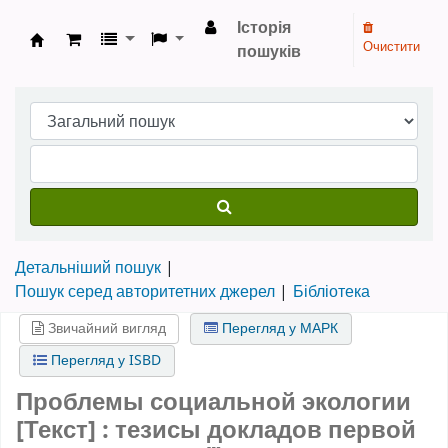
Історія
Очистити
пошуків
Бібліотека НТШ › Електронний каталог
Детальніший пошук
Пошук серед авторитетних джерел
Бібліотека
Звичайний вигляд
Перегляд у МАРК
Перегляд у ISBD
Проблемы социальной экологии
[Текст] : тезисы докладов первой