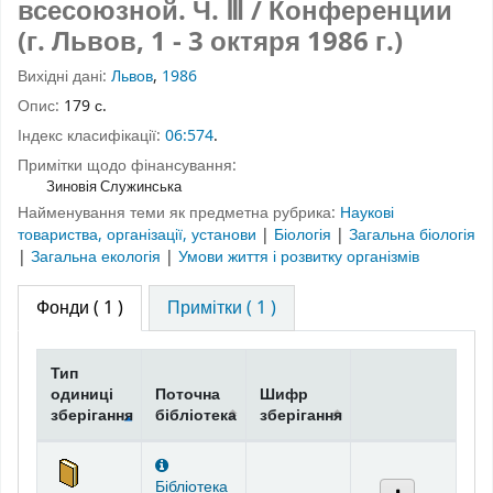
всесоюзной.
Ч. Ⅲ
/ Конференции
(г. Львов, 1 - 3 октяря 1986 г.)
Вихідні дані:
Львов
,
1986
Опис:
179 с.
Індекс класифікації:
06:574
.
Примітки щодо фінансування:
Зиновія Служинська
Найменування теми як предметна рубрика:
Наукові
товариства, організації, установи
|
Біологія
|
Загальна біологія
|
Загальна екологія
|
Умови життя і розвитку організмів
Фонди
( 1 )
Примітки ( 1 )
Тип
одиниці
Поточна
Шифр
зберігання
бібліотека
зберігання
Фонди
Бібліотека