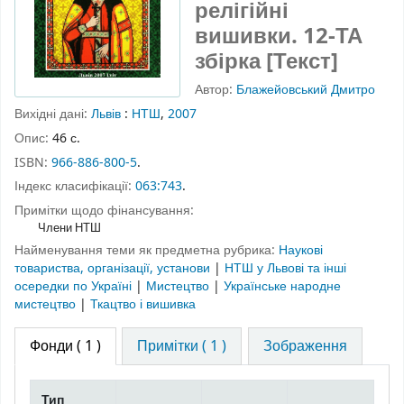
релігійні
вишивки. 12-ТА
збірка [Текст]
Автор:
Блажейовський Дмитро
Вихідні дані:
Львів
:
НТШ
,
2007
Опис:
46 с.
ISBN:
966-886-800-5
.
Індекс класифікації:
063:743
.
Примітки щодо фінансування:
Члени НТШ
Найменування теми як предметна рубрика:
Наукові
товариства, організації, установи
|
НТШ у Львові та інші
осередки по Україні
|
Мистецтво
|
Українське народне
мистецтво
|
Ткацтво і вишивка
Фонди
( 1 )
Примітки ( 1 )
Зображення
Тип