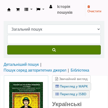
Історія
Очистити
пошуків
Бібліотека НТШ › Електронний каталог
Детальніший пошук
Пошук серед авторитетних джерел
Бібліотека
Звичайний вигляд
Перегляд у МАРК
Перегляд у ISBD
Українські