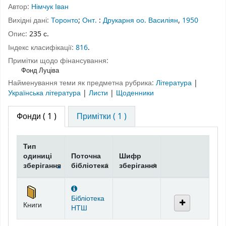
Автор:
Німчук Іван
Вихідні дані:
Торонто
;
Онт.
:
Друкарня оо. Василіян
,
1950
Опис:
235 с.
Індекс класифікації:
816
.
Примітки щодо фінансування:
Фонд Луціва
Найменування теми як предметна рубрика:
Література
|
Українська література
|
Листи
|
Щоденники
Фонди
( 1 )
Примітки ( 1 )
Тип
одиниці
Поточна
Шифр
зберігання
бібліотека
зберігання
Фонди
Бібліотека
Книги
НТШ