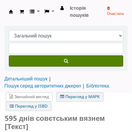
Історія
Очистити
пошуків
Бібліотека НТШ › Електронний каталог
Детальніший пошук
Пошук серед авторитетних джерел
Бібліотека
Звичайний вигляд
Перегляд у МАРК
Перегляд у ISBD
595 днів совєтським вязнем
[Текст]