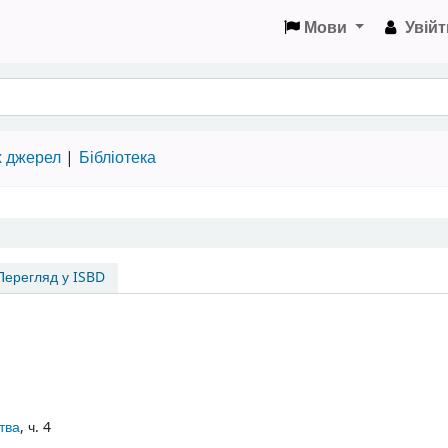
Мови
Увійт
х джерел
Бібліотека
ерегляд у ISBD
тва
, ч. 4