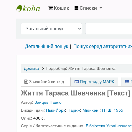
Кошик
Списки
Бібліотека НТШ › Електронний каталог
Детальніший пошук
Пошук серед авторитетни
Домівка
Подробиці:
Життя Тараса Шевченка
Звичайний вигляд
Перегляд у МАРК
П
Життя Тараса Шевченка [Текст]
Автор:
Зайцев Павло
Вихідні дані:
Нью-Йорк
;
Париж
;
Мюнхен
:
НТШ
,
1955
Опис:
400 с.
Серія / багаточастинне видання:
Бібліотека Українознавс