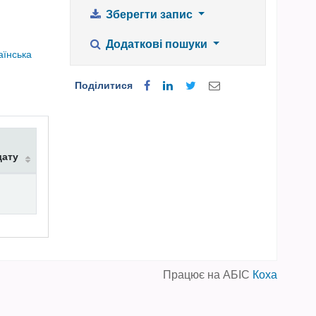
Зберегти запис
Додаткові пошуки
аїнська
Поділитися
дату
Працює на АБІС
Коха