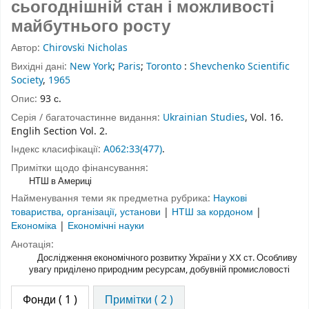
сьогоднішній стан і можливості
майбутнього росту
Автор:
Chirovski Nicholas
Вихідні дані:
New York
;
Paris
;
Toronto
:
Shevchenko Scientific
Society
,
1965
Опис:
93 с.
Серія / багаточастинне видання:
Ukrainian Studies
, Vol. 16.
Englih Section Vol. 2.
Індекс класифікації:
A062:33(477)
.
Примітки щодо фінансування:
НТШ в Америці
Найменування теми як предметна рубрика:
Наукові
товариства, організації, установи
|
НТШ за кордоном
|
Економіка
|
Економічні науки
Анотація:
Дослідження економічного розвитку України у ⅩⅩ ст. Особливу
увагу приділено природним ресурсам, добувній промисловості
Фонди
( 1 )
Примітки ( 2 )