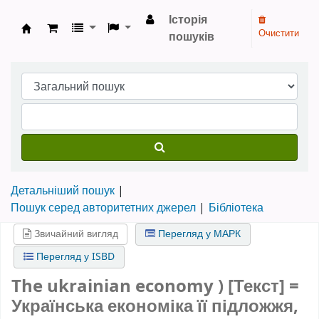
Історія
Очистити
пошуків
Бібліотека НТШ › Електронний каталог
Детальніший пошук
Пошук серед авторитетних джерел
Бібліотека
Звичайний вигляд
Перегляд у МАРК
Перегляд у ISBD
The ukrainian economy ) [Текст] =
Українська економіка її підложжя,