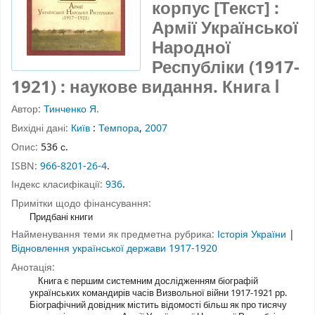
корпус [Текст] :
Армії Української
Народної
Республіки (1917-
1921) : наукове видання.
Книга Ⅰ
Автор:
Тинченко Я.
Вихідні дані:
Київ
:
Темпора
,
2007
Опис:
536 с.
ISBN:
966-8201-26-4
.
Індекс класифікації:
936
.
Примітки щодо фінансування:
Придбані книги
Найменування теми як предметна рубрика:
Історія України
|
Відновлення української держави 1917-1920
Анотація:
Книга є першим системним дослідженням біографій
українських командирів часів Визвольної війни 1917-1921 рр.
Біографічний довідник містить відомості більш як про тисячу