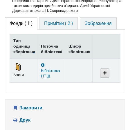
генералів та старшин Армії Української Народної Республіки, а
також командирів армійських зʼєднань Армії Української
Держави гетьмана П. Скоропадського
Фонди
( 1 )
Примітки ( 2 )
Зображення
Тип
одиниці
Поточна
Шифр
зберігання
бібліотека
зберігання
Фонди
Бібліотека
Книги
НТШ
Замовити
Друк