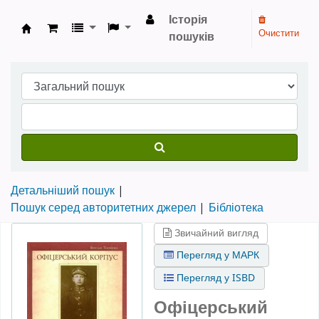
Історія
Очистити
пошуків
Бібліотека НТШ › Електронний каталог
Детальніший пошук
Пошук серед авторитетних джерел
Бібліотека
Звичайний вигляд
Перегляд у МАРК
Перегляд у ISBD
Офіцерський